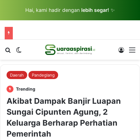
Hai, kami hadir dengan
lebih segar!
✨
Cari berita...
Switch skin
Log In
M
Daerah
Pandeglang
Trending
Akibat Dampak Banjir Luapan
Sungai Cipunten Agung, 2
Keluarga Berharap Perhatian
Pemerintah