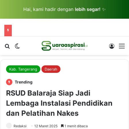
Hai, kami hadir dengan
lebih segar!
✨
Cari berita...
Switch skin
Log In
M
Kab. Tangerang
Daerah
Trending
RSUD Balaraja Siap Jadi
Lembaga Instalasi Pendidikan
dan Pelatihan Nakes
Redaksi
12 Maret 2025
1 menit dibaca