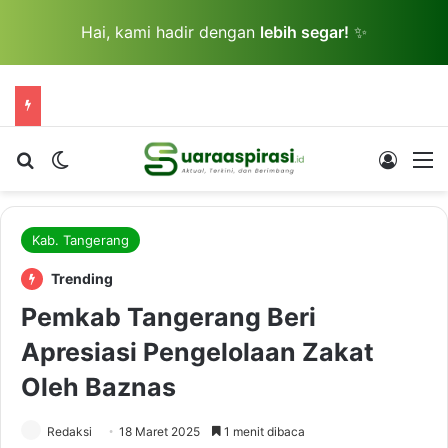
Hai, kami hadir dengan
lebih segar!
✨
Cari berita...
Switch skin
Log In
M
Kab. Tangerang
Trending
Pemkab Tangerang Beri
Apresiasi Pengelolaan Zakat
Oleh Baznas
Redaksi
18 Maret 2025
1 menit dibaca