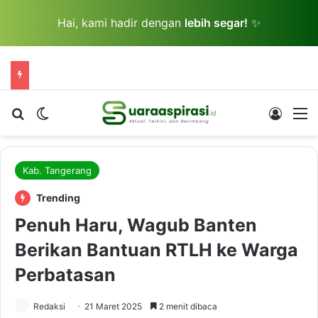
Hai, kami hadir dengan
lebih segar!
✨
Cari berita...
Switch skin
Log In
M
Kab. Tangerang
Trending
Penuh Haru, Wagub Banten
Berikan Bantuan RTLH ke Warga
Perbatasan
Redaksi
21 Maret 2025
2 menit dibaca