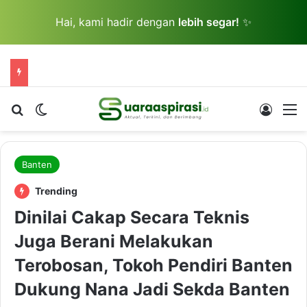
Hai, kami hadir dengan
lebih segar!
✨
Cari berita...
Switch skin
Log In
M
Banten
Trending
Dinilai Cakap Secara Teknis
Juga Berani Melakukan
Terobosan, Tokoh Pendiri Banten
Dukung Nana Jadi Sekda Banten