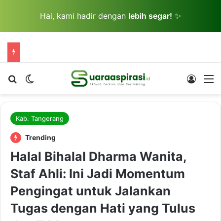
Hai, kami hadir dengan
lebih segar!
✨
Cari berita...
Switch skin
Log In
M
Kab. Tangerang
Trending
Halal Bihalal Dharma Wanita,
Staf Ahli: Ini Jadi Momentum
Pengingat untuk Jalankan
Tugas dengan Hati yang Tulus