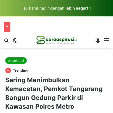
Hai, kami hadir dengan
lebih segar!
✨
Cari berita...
Switch skin
Log In
M
Advetorial
Trending
Sering Menimbulkan
Kemacetan, Pemkot Tangerang
Bangun Gedung Parkir di
Kawasan Polres Metro