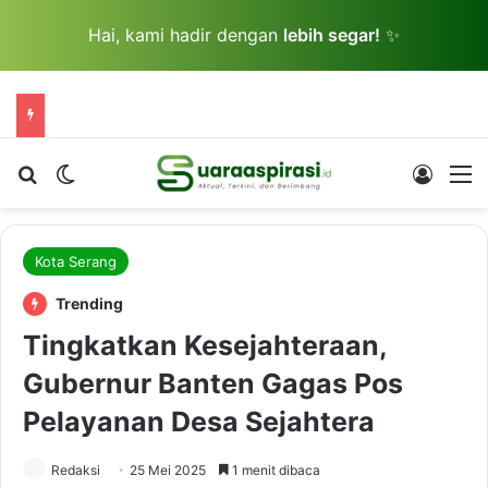
Hai, kami hadir dengan
lebih segar!
✨
Cari berita...
Switch skin
Log In
M
Kota Serang
Trending
Tingkatkan Kesejahteraan,
Gubernur Banten Gagas Pos
Pelayanan Desa Sejahtera
Redaksi
25 Mei 2025
1 menit dibaca