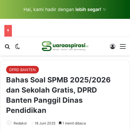
Hai, kami hadir dengan
lebih segar!
✨
Cari berita...
Switch skin
Log In
M
DPRD BANTEN
Bahas Soal SPMB 2025/2026
dan Sekolah Gratis, DPRD
Banten Panggil Dinas
Pendidikan
Redaksi
18 Juni 2025
1 menit dibaca