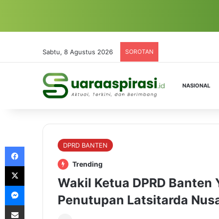
Sabtu, 8 Agustus 2026
SOROTAN
NASIONAL
DPRD BANTEN
Facebook
Trending
X
Wakil Ketua DPRD Banten 
Messenger
Penutupan Latsitarda Nusa
Share via Email