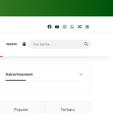
Facebook
YouTube
Instagram
WhatsApp
Random Article
Sidebar
Log In
Cari
WISATA
berita...
Advertisement
Populer
Terbaru