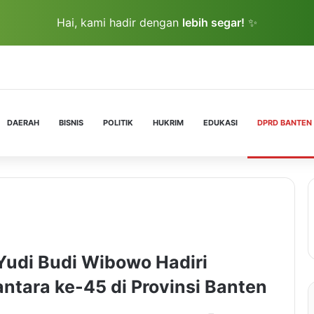
Hai, kami hadir dengan
lebih segar!
✨
DAERAH
BISNIS
POLITIK
HUKRIM
EDUKASI
DPRD BANTEN
Yudi Budi Wibowo Hadiri
ntara ke-45 di Provinsi Banten