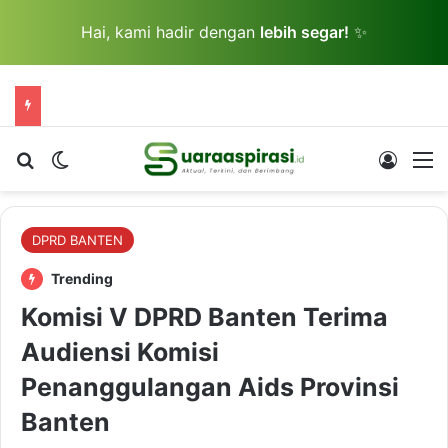
Hai, kami hadir dengan
lebih segar!
✨
Cari berita...
Switch skin
Log In
M
DPRD BANTEN
Trending
Komisi V DPRD Banten Terima
Audiensi Komisi
Penanggulangan Aids Provinsi
Banten