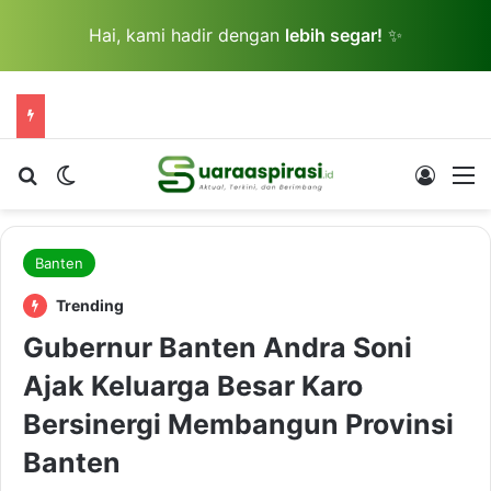
Hai, kami hadir dengan
lebih segar!
✨
Cari berita...
Switch skin
Log In
M
Banten
Trending
Gubernur Banten Andra Soni
Ajak Keluarga Besar Karo
Bersinergi Membangun Provinsi
Banten