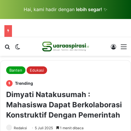
Hai, kami hadir dengan
lebih segar!
✨
Cari berita...
Switch skin
Log In
M
Banten
Edukasi
Trending
Dimyati Natakusumah :
Mahasiswa Dapat Berkolaborasi
Konstruktif Dengan Pemerintah
Redaksi
5 Juli 2025
1 menit dibaca