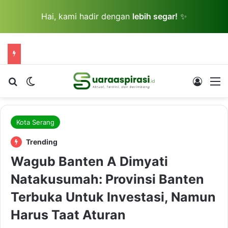
Hai, kami hadir dengan
lebih segar!
✨
Cari berita...
Switch skin
Log In
M
Kota Serang
Trending
Wagub Banten A Dimyati
Natakusumah: Provinsi Banten
Terbuka Untuk Investasi, Namun
Harus Taat Aturan