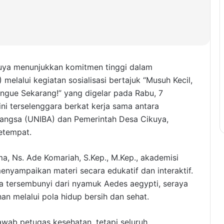
uya menunjukkan komitmen tinggi dalam
alui kegiatan sosialisasi bertajuk “Musuh Kecil,
ue Sekarang!” yang digelar pada Rabu, 7
ini terselenggara berkat kerja sama antara
angsa (UNIBA) dan Pemerintah Desa Cikuya,
etempat.
a, Ns. Ade Komariah, S.Kep., M.Kep., akademisi
enyampaikan materi secara edukatif dan interaktif.
 tersembunyi dari nyamuk Aedes aegypti, seraya
n melalui pola hidup bersih dan sehat.
ab petugas kesehatan, tetapi seluruh