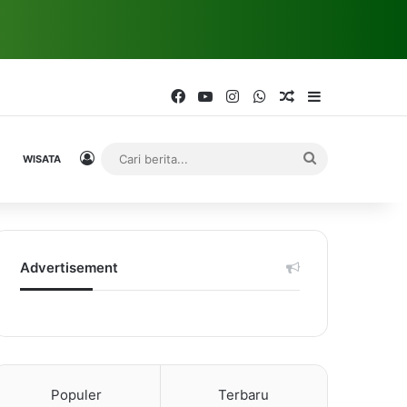
Facebook
YouTube
Instagram
WhatsApp
Random Article
Sidebar
Log In
Cari
WISATA
berita...
Advertisement
Populer
Terbaru