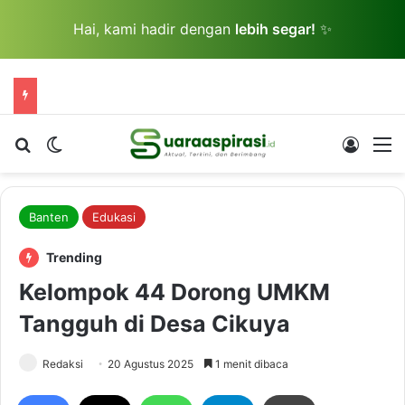
Hai, kami hadir dengan
lebih segar!
✨
Cari berita...
Switch skin
Log In
M
Banten
Edukasi
Trending
Kelompok 44 Dorong UMKM
Tangguh di Desa Cikuya
Redaksi
20 Agustus 2025
1 menit dibaca