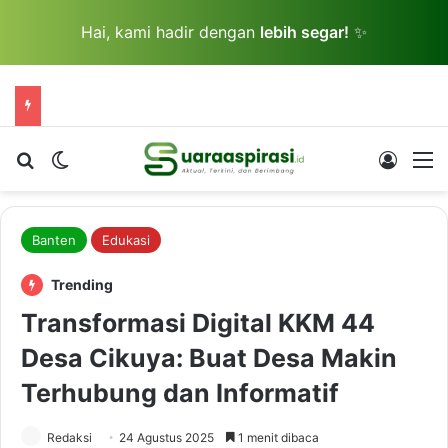
Hai, kami hadir dengan
lebih segar!
✨
Cari berita...
Switch skin
Log In
M
Banten
Edukasi
Trending
Transformasi Digital KKM 44
Desa Cikuya: Buat Desa Makin
Terhubung dan Informatif
Redaksi
24 Agustus 2025
1 menit dibaca