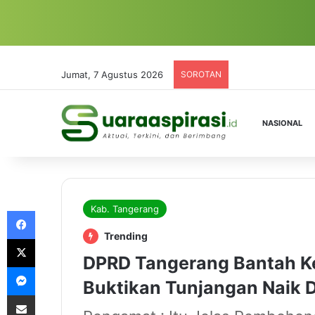
Jumat, 7 Agustus 2026
SOROTAN
NASIONAL
Kab. Tangerang
Facebook
Trending
X
DPRD Tangerang Bantah K
Messenger
Buktikan Tunjangan Naik D
Share via Email