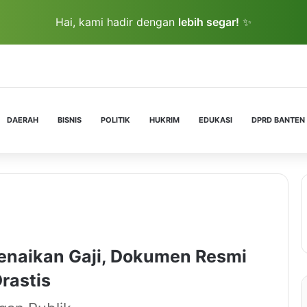
Hai, kami hadir dengan
lebih segar!
✨
DAERAH
BISNIS
POLITIK
HUKRIM
EDUKASI
DPRD BANTEN
enaikan Gaji, Dokumen Resmi
rastis