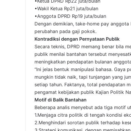
•Ketua DPRD Rp22 juta/bulan
•Wakil Ketua Rp21 juta/bulan
•Anggota DPRD Rp19 juta/bulan
Dengan demikian, take-home pay anggota D
perubahan pada gaji pokok.
Kontradiksi dengan Pernyataan Publik
Secara teknis, DPRD memang benar bila me
publik menilai bantahan tersebut menyesat
meningkatkan pendapatan bulanan anggota 
“Ini jelas bentuk manipulasi bahasa. Gaya 
mungkin tidak naik, tapi tunjangan yang jum
setiap tahun. Faktanya, total pendapatan m
pengamat kebijakan publik Kajian Politik 
Motif di Balik Bantahan
Beberapa analis menyebut ada tiga motif u
1.Menjaga citra politik di tengah kondisi ek
2.Menghindari sorotan publik terhadap kes
3.Strategi komunikasi, dengan memisahkan is