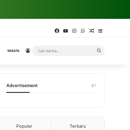
Facebook
YouTube
Instagram
WhatsApp
Random Article
Sidebar
Log In
Cari
WISATA
berita...
Advertisement
Populer
Terbaru