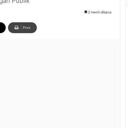
gan Publik
2 menit dibaca
Print