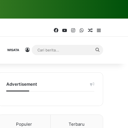
Facebook
YouTube
Instagram
WhatsApp
Random Article
Sidebar
Log In
Cari
WISATA
berita...
Advertisement
Populer
Terbaru