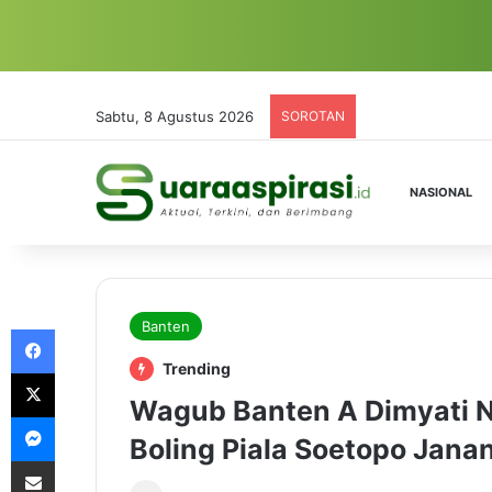
Sabtu, 8 Agustus 2026
SOROTAN
NASIONAL
Banten
Facebook
Trending
X
Wagub Banten A Dimyati 
Messenger
Boling Piala Soetopo Jana
Share via Email