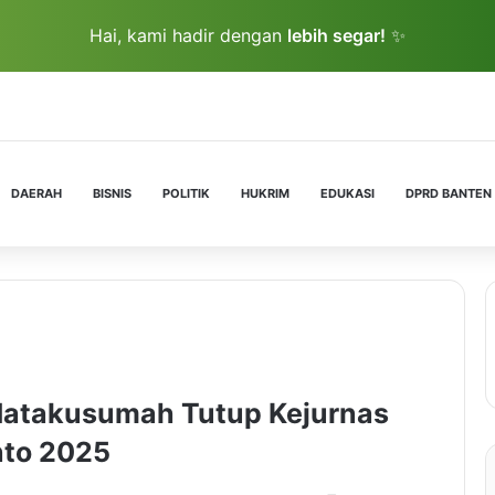
Hai, kami hadir dengan
lebih segar!
✨
DAERAH
BISNIS
POLITIK
HUKRIM
EDUKASI
DPRD BANTEN
Natakusumah Tutup Kejurnas
nto 2025