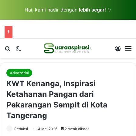
Hai, kami hadir dengan
lebih segar!
✨
Cari berita...
Switch skin
Log In
M
Advetorial
KWT Kenanga, Inspirasi
Ketahanan Pangan dari
Pekarangan Sempit di Kota
Tangerang
Redaksi
14 Mei 2026
2 menit dibaca