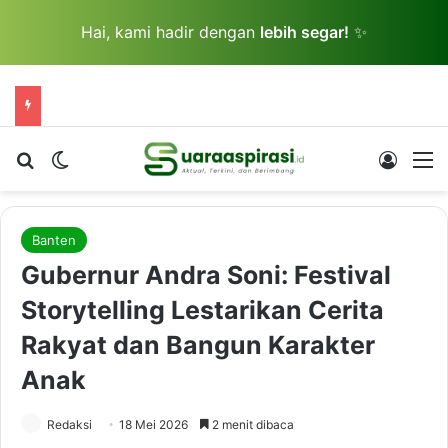
Hai, kami hadir dengan
lebih segar!
✨
Cari berita...
Switch skin
Log In
M
Banten
Gubernur Andra Soni: Festival
Storytelling Lestarikan Cerita
Rakyat dan Bangun Karakter
Anak
Redaksi
18 Mei 2026
2 menit dibaca