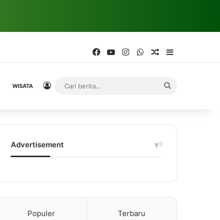
Facebook
YouTube
Instagram
WhatsApp
Random Article
Sidebar
Log In
Cari
WISATA
berita...
Advertisement
Populer
Terbaru