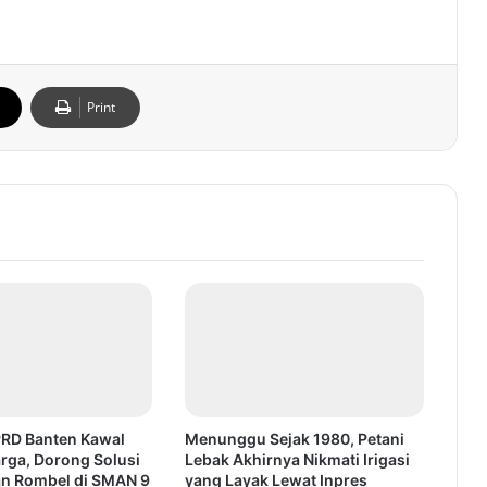
Print
PRD Banten Kawal
Menunggu Sejak 1980, Petani
rga, Dorong Solusi
Lebak Akhirnya Nikmati Irigasi
n Rombel di SMAN 9
yang Layak Lewat Inpres