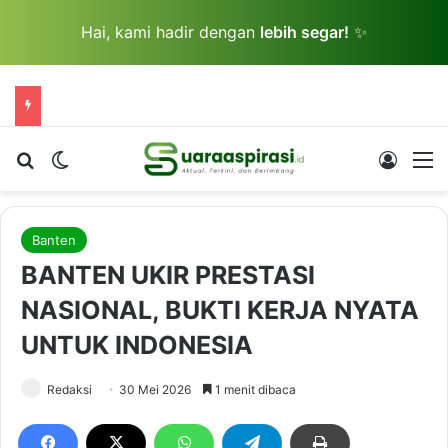
Hai, kami hadir dengan
lebih segar!
✨
Cari berita...
Switch skin
Log In
M
Banten
BANTEN UKIR PRESTASI
NASIONAL, BUKTI KERJA NYATA
UNTUK INDONESIA
Redaksi
30 Mei 2026
1 menit dibaca