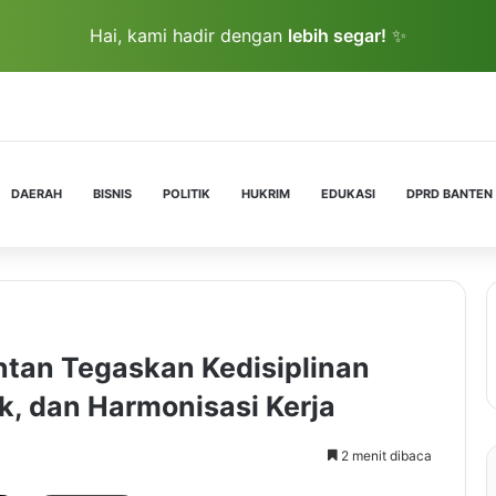
Hai, kami hadir dengan
lebih segar!
✨
DAERAH
BISNIS
POLITIK
HUKRIM
EDUKASI
DPRD BANTEN
ntan Tegaskan Kedisiplinan
, dan Harmonisasi Kerja
2 menit dibaca