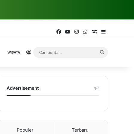
Facebook
YouTube
Instagram
WhatsApp
Random Article
Sidebar
Log In
Cari
WISATA
berita...
Advertisement
Populer
Terbaru