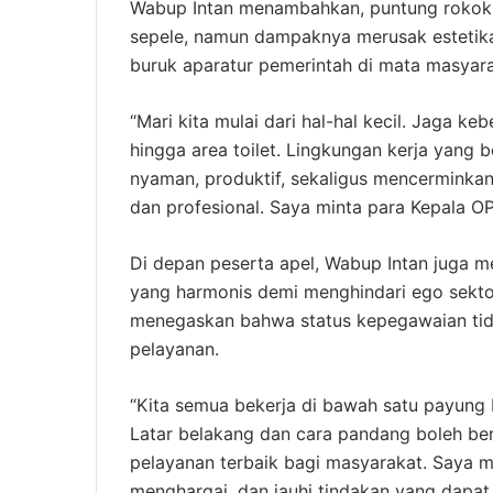
Wabup Intan menambahkan, puntung rokok 
sepele, namun dampaknya merusak estetika
buruk aparatur pemerintah di mata masyar
“Mari kita mulai dari hal-hal kecil. Jaga ke
hingga area toilet. Lingkungan kerja yang 
nyaman, produktif, sekaligus mencerminka
dan profesional. Saya minta para Kepala O
Di depan peserta apel, Wabup Intan juga
yang harmonis demi menghindari ego sektoral
menegaskan bahwa status kepegawaian tida
pelayanan.
“Kita semua bekerja di bawah satu payung 
Latar belakang dan cara pandang boleh ber
pelayanan terbaik bagi masyarakat. Saya m
menghargai, dan jauhi tindakan yang dapat