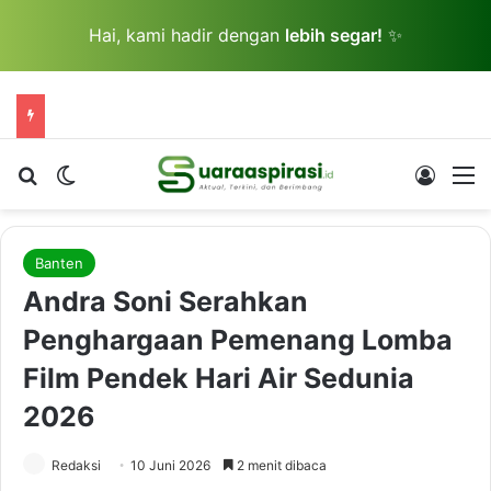
Hai, kami hadir dengan
lebih segar!
✨
Cari berita...
Switch skin
Log In
M
Banten
Andra Soni Serahkan
Penghargaan Pemenang Lomba
Film Pendek Hari Air Sedunia
2026
Redaksi
10 Juni 2026
2 menit dibaca