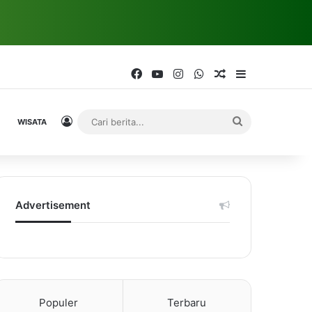
Facebook
YouTube
Instagram
WhatsApp
Random Article
Sidebar
Log In
Cari
WISATA
berita...
Advertisement
Populer
Terbaru