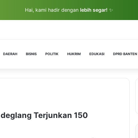
Hai, kami hadir dengan
lebih segar!
✨
DAERAH
BISNIS
POLITIK
HUKRIM
EDUKASI
DPRD BANTEN
deglang Terjunkan 150