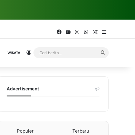
Facebook
YouTube
Instagram
WhatsApp
Random Article
Sidebar
Log In
Cari
WISATA
berita...
Advertisement
Populer
Terbaru