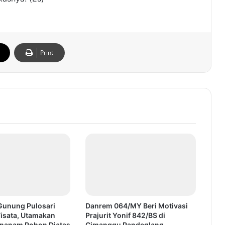
Print
 Gunung Pulosari
Danrem 064/MY Beri Motivasi
Wisata, Utamakan
Prajurit Yonif 842/BS di
nanam Pohon Diatas
Cimanggu Pandeglang