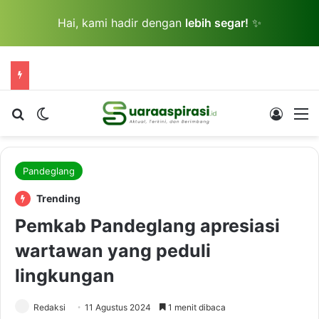
Hai, kami hadir dengan
lebih segar!
✨
Cari berita...
Switch skin
Log In
M
Pandeglang
Trending
Pemkab Pandeglang apresiasi
wartawan yang peduli
lingkungan
Redaksi
11 Agustus 2024
1 menit dibaca