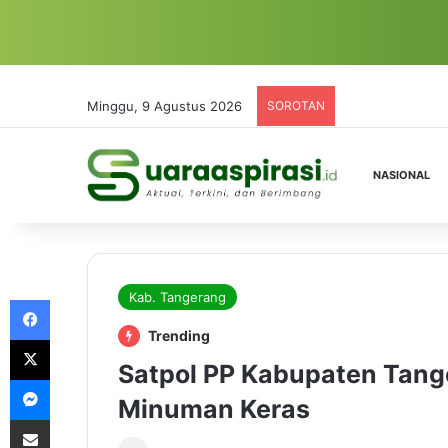
Minggu, 9 Agustus 2026
SOROTAN
NASIONAL
Kab. Tangerang
Facebook
Trending
X
Satpol PP Kabupaten Tange
Messenger
Minuman Keras
Share via Email