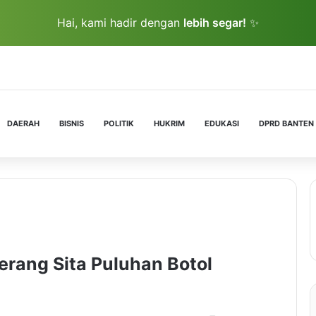
Hai, kami hadir dengan
lebih segar!
✨
DAERAH
BISNIS
POLITIK
HUKRIM
EDUKASI
DPRD BANTEN
rang Sita Puluhan Botol