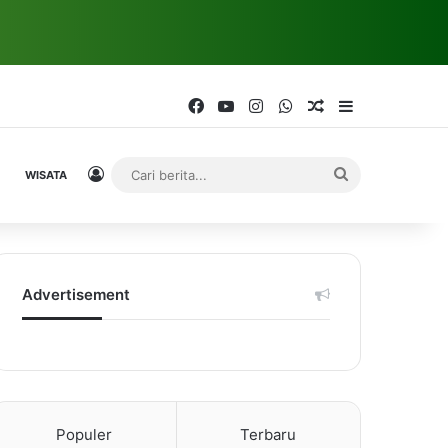
Facebook
YouTube
Instagram
WhatsApp
Random Article
Sidebar
Log In
Cari
WISATA
berita...
Advertisement
Populer
Terbaru