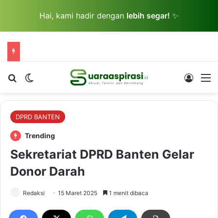
Hai, kami hadir dengan
lebih segar!
✨
Cari berita...
Switch skin
Log In
M
DPRD BANTEN
Trending
Sekretariat DPRD Banten Gelar
Donor Darah
Redaksi
15 Maret 2025
1 menit dibaca