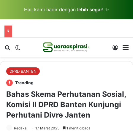
Hai, kami hadir dengan
lebih segar!
✨
Cari berita...
Switch skin
Log In
M
DPRD BANTEN
Trending
Bahas Skema Perhutanan Sosial,
Komisi II DPRD Banten Kunjungi
Perhutani Divre Janten
Redaksi
17 Maret 2025
1 menit dibaca