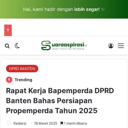
Hai, kami hadir dengan
lebih segar!
✨
Cari berita...
Switch skin
Log In
M
DPRD BANTEN
Trending
Rapat Kerja Bapemperda DPRD
Banten Bahas Persiapan
Propemperda Tahun 2025
Redaksi
18 Maret 2025
1 menit dibaca