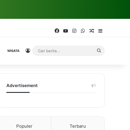
Facebook
YouTube
Instagram
WhatsApp
Random Article
Sidebar
Log In
Cari
WISATA
berita...
Advertisement
Populer
Terbaru