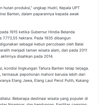
n hutan produksi,” ungkap Hudri, Kepala UPT
insi Banten, dalam paparannya kepada awak
t
 pada 1915 ketika Gubernur Hindia Belanda
 7.773,55 hektare. Pada 1935 dibangun
 digunakan sebagai kebun percobaan oleh Balai
eralih menjadi taman wisata alam, dan pada 2011
 akhirnya disahkan pada 2014.
 kondisi lingkungan Tahura Banten tetap terjaga.
n, termasuk pepohonan mahoni berusia lebih dari
taranya Elang Jawa, Elang Laut Perut Putih, Kukang
ilalui. Beberapa destinasi wisata yang populer di
adas Ngampar, dan bendungan. Fasilitas camping