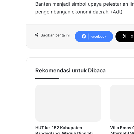
Banten menjadi simbol upaya pelestarian l
pengembangan ekonomi daerah. (Adt)
Bagikan berita ini
Facebook
X
Rekomendasi untuk Dibaca
HUT ke-152 Kabupaten
Villa Emas
Pandeglang, Wagub Dimyati
Alternatif 