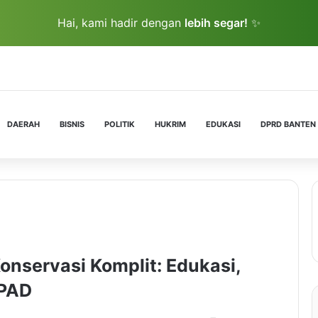
Hai, kami hadir dengan
lebih segar!
✨
DAERAH
BISNIS
POLITIK
HUKRIM
EDUKASI
DPRD BANTEN
nservasi Komplit: Edukasi,
 PAD