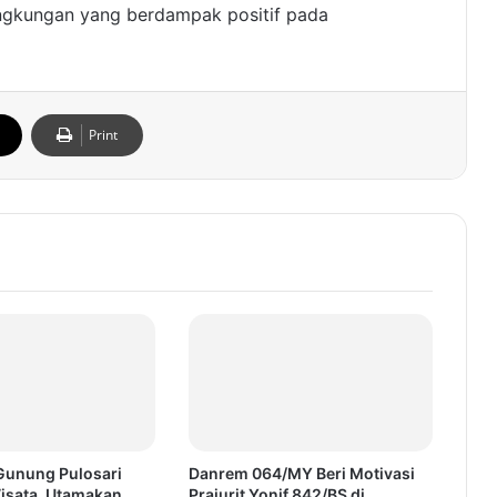
ingkungan yang berdampak positif pada
Print
 Gunung Pulosari
Danrem 064/MY Beri Motivasi
Wisata, Utamakan
Prajurit Yonif 842/BS di