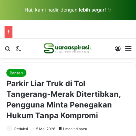
Hai, kami hadir dengan
lebih segar!
✨
Cari berita...
Switch skin
Log In
M
Banten
Parkir Liar Truk di Tol
Tangerang-Merak Ditertibkan,
Pengguna Minta Penegakan
Hukum Tanpa Kompromi
Redaksi
5 Mei 2026
1 menit dibaca